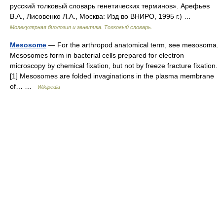
русский толковый словарь генетических терминов». Арефьев
В.А., Лисовенко Л.А., Москва: Изд во ВНИРО, 1995 г.) …
Молекулярная биология и генетика. Толковый словарь.
Mesosome
— For the arthropod anatomical term, see mesosoma.
Mesosomes form in bacterial cells prepared for electron
microscopy by chemical fixation, but not by freeze fracture fixation.
[1] Mesosomes are folded invaginations in the plasma membrane
of… …
Wikipedia