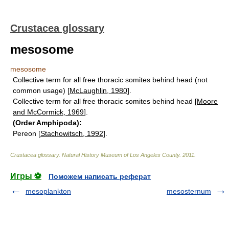
Crustacea glossary
mesosome
mesosome
Collective term for all free thoracic somites behind head (not
common usage) [
McLaughlin, 1980
].
Collective term for all free thoracic somites behind head [
Moore
and McCormick, 1969
].
(Order Amphipoda):
Pereon [
Stachowitsch, 1992
].
Crustacea glossary
.
Natural History Museum of Los Angeles County
.
2011
.
Игры ⚽
Поможем написать реферат
mesoplankton
mesosternum