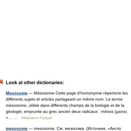
Look at other dictionaries:
Mesosome
— Mésosome Cette page d’homonymie répertorie les
différents sujets et articles partageant un même nom. Le terme
mésosome, utilisé dans différents champs de la biologie et de la
géologie, emprunte au grec ancien deux radicaux : mésos (μεσος
=… …
Wikipédia en Français
mesosome
— mesosome. См. мезосома. (Источник: «Англо