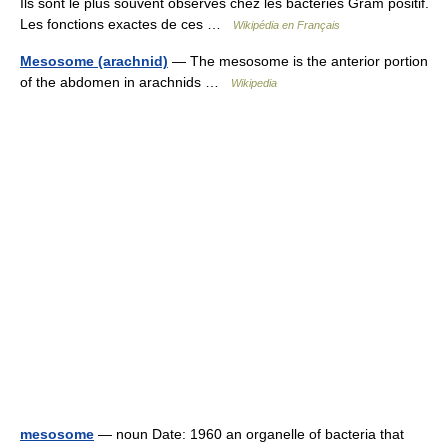
Ils sont le plus souvent observés chez les bactéries Gram positif.
Les fonctions exactes de ces …
Wikipédia en Français
Mesosome (arachnid)
— The mesosome is the anterior portion
of the abdomen in arachnids …
Wikipedia
mesosome
— noun Date: 1960 an organelle of bacteria that