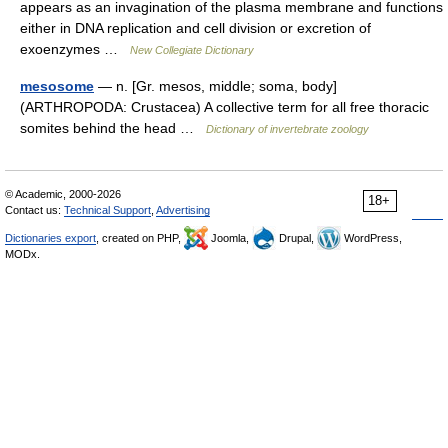
appears as an invagination of the plasma membrane and functions
either in DNA replication and cell division or excretion of
exoenzymes …
New Collegiate Dictionary
mesosome
— n. [Gr. mesos, middle; soma, body]
(ARTHROPODA: Crustacea) A collective term for all free thoracic
somites behind the head …
Dictionary of invertebrate zoology
© Academic, 2000-2026
18+
Contact us:
Technical Support
,
Advertising
Dictionaries export
, created on PHP,
Joomla,
Drupal,
WordPress,
MODx.