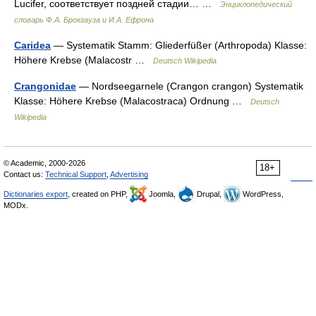
Lucifer, соответствует поздней стадии… …
Энциклопедический
словарь Ф.А. Брокгауза и И.А. Ефрона
Caridea
— Systematik Stamm: Gliederfüßer (Arthropoda) Klasse:
Höhere Krebse (Malacostr …
Deutsch Wikipedia
Crangonidae
— Nordseegarnele (Crangon crangon) Systematik
Klasse: Höhere Krebse (Malacostraca) Ordnung …
Deutsch
Wikipedia
© Academic, 2000-2026
18+
Contact us:
Technical Support
,
Advertising
Dictionaries export
, created on PHP,
Joomla,
Drupal,
WordPress,
MODx.