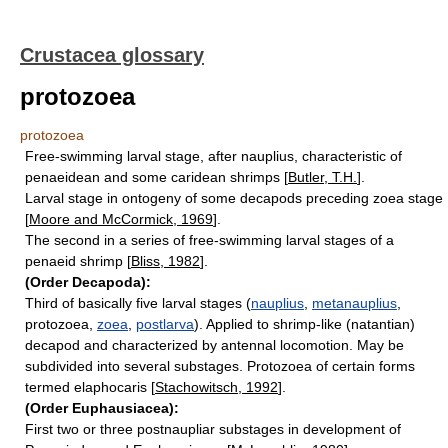
Crustacea glossary
protozoea
protozoea
Free-swimming larval stage, after nauplius, characteristic of
penaeidean and some caridean shrimps [
Butler, T.H.
].
Larval stage in ontogeny of some decapods preceding zoea stage
[
Moore and McCormick, 1969
].
The second in a series of free-swimming larval stages of a
penaeid shrimp [
Bliss, 1982
].
(Order Decapoda):
Third of basically five larval stages (
nauplius
,
metanauplius
,
protozoea,
zoea
,
postlarva
). Applied to shrimp-like (natantian)
decapod and characterized by antennal locomotion. May be
subdivided into several substages. Protozoea of certain forms
termed elaphocaris [
Stachowitsch, 1992
].
(Order Euphausiacea):
First two or three postnaupliar substages in development of