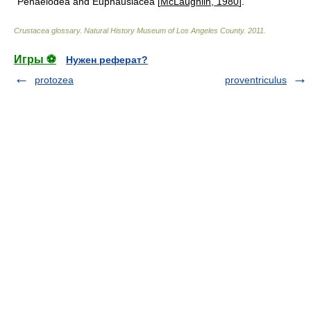
Penaeiodea and Euphausiacea [
McLaughlin, 1980
].
Crustacea glossary
.
Natural History Museum of Los Angeles County
.
2011
.
Игры ⚽
Нужен реферат?
protozea
proventriculus