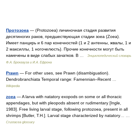
Протозоеа
— (Protozoea) личиночная стадия развития
десятиногих раков, предшествующая стадии зоеа (Zoea).
Имеет панцирь и 6 пар конечностей (1 и 2 антенны, жвалы, 1 и
2 максиллы, 1 ногочелюсть). Прочие конечности могут быть
намечены в виде слабых зачатков. В …
Энциклопедический словарь
Ф.А. Брокгауза и И.А. Ефрона
Prawn
— For other uses, see Prawn (disambiguation).
Dendrobranchiata Temporal range: Famennian–Recent …
Wikipedia
zoea
— A larva with natatory exopods on some or all thoracic
appendages, but with pleopods absent or rudimentary [Ingle,
1983]. Free living larval stage, following protozoea, present in all
shrimps [Butler, T.H.]. Larval stage characterized by natatory… …
Crustacea glossary