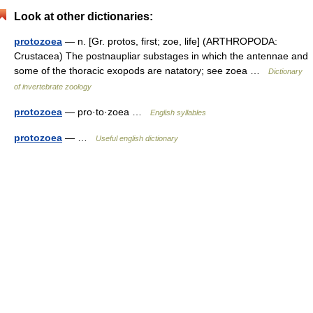
Look at other dictionaries:
protozoea
— n. [Gr. protos, first; zoe, life] (ARTHROPODA:
Crustacea) The postnaupliar substages in which the antennae and
some of the thoracic exopods are natatory; see zoea …
Dictionary
of invertebrate zoology
protozoea
— pro·to·zoea …
English syllables
protozoea
— …
Useful english dictionary