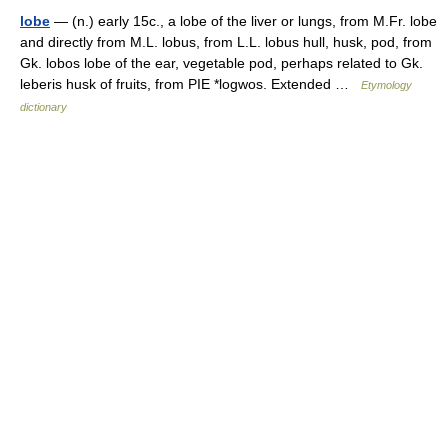
lobe
— (n.) early 15c., a lobe of the liver or lungs, from M.Fr. lobe
and directly from M.L. lobus, from L.L. lobus hull, husk, pod, from
Gk. lobos lobe of the ear, vegetable pod, perhaps related to Gk.
leberis husk of fruits, from PIE *logwos. Extended …
Etymology
dictionary