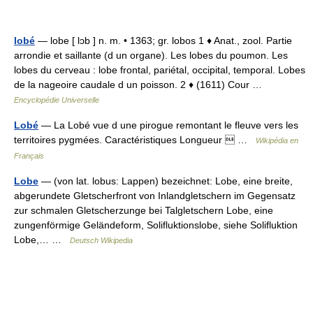
lobé
— lobe [ lɔb ] n. m. • 1363; gr. lobos 1 ♦ Anat., zool. Partie
arrondie et saillante (d un organe). Les lobes du poumon. Les
lobes du cerveau : lobe frontal, pariétal, occipital, temporal. Lobes
de la nageoire caudale d un poisson. 2 ♦ (1611) Cour …
Encyclopédie Universelle
Lobé
— La Lobé vue d une pirogue remontant le fleuve vers les
territoires pygmées. Caractéristiques Longueur  …
Wikipédia en
Français
Lobe
— (von lat. lobus: Lappen) bezeichnet: Lobe, eine breite,
abgerundete Gletscherfront von Inlandgletschern im Gegensatz
zur schmalen Gletscherzunge bei Talgletschern Lobe, eine
zungenförmige Geländeform, Solifluktionslobe, siehe Solifluktion
Lobe,… …
Deutsch Wikipedia