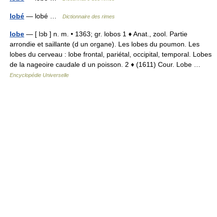
lobé
— lobé …
Dictionnaire des rimes
lobe
— [ lɔb ] n. m. • 1363; gr. lobos 1 ♦ Anat., zool. Partie
arrondie et saillante (d un organe). Les lobes du poumon. Les
lobes du cerveau : lobe frontal, pariétal, occipital, temporal. Lobes
de la nageoire caudale d un poisson. 2 ♦ (1611) Cour. Lobe …
Encyclopédie Universelle