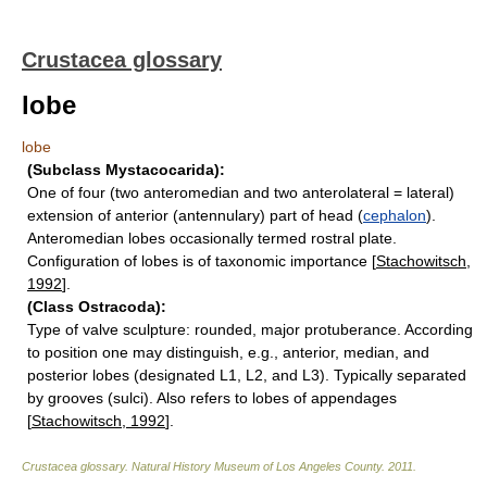
Crustacea glossary
lobe
lobe
(Subclass Mystacocarida):
One of four (two anteromedian and two anterolateral = lateral)
extension of anterior (antennulary) part of head (
cephalon
).
Anteromedian lobes occasionally termed rostral plate.
Configuration of lobes is of taxonomic importance [
Stachowitsch,
1992
].
(Class Ostracoda):
Type of valve sculpture: rounded, major protuberance. According
to position one may distinguish, e.g., anterior, median, and
posterior lobes (designated L1, L2, and L3). Typically separated
by grooves (sulci). Also refers to lobes of appendages
[
Stachowitsch, 1992
].
Crustacea glossary
.
Natural History Museum of Los Angeles County
.
2011
.