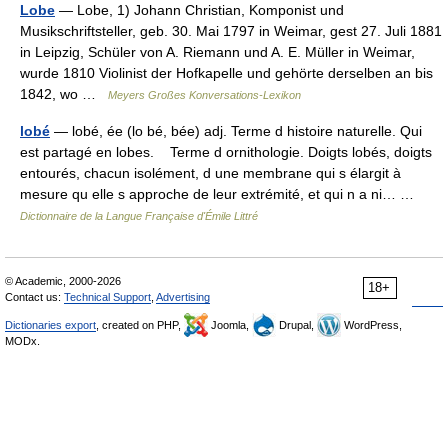
Lobe
— Lobe, 1) Johann Christian, Komponist und
Musikschriftsteller, geb. 30. Mai 1797 in Weimar, gest 27. Juli 1881
in Leipzig, Schüler von A. Riemann und A. E. Müller in Weimar,
wurde 1810 Violinist der Hofkapelle und gehörte derselben an bis
1842, wo …
Meyers Großes Konversations-Lexikon
lobé
— lobé, ée (lo bé, bée) adj. Terme d histoire naturelle. Qui
est partagé en lobes. Terme d ornithologie. Doigts lobés, doigts
entourés, chacun isolément, d une membrane qui s élargit à
mesure qu elle s approche de leur extrémité, et qui n a ni… …
Dictionnaire de la Langue Française d'Émile Littré
© Academic, 2000-2026
18+
Contact us:
Technical Support
,
Advertising
Dictionaries export
, created on PHP,
Joomla,
Drupal,
WordPress,
MODx.