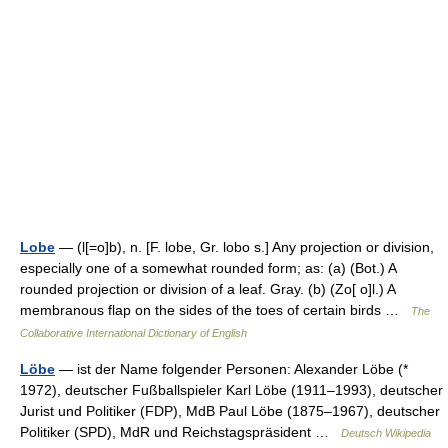
Lobe
— (l[=o]b), n. [F. lobe, Gr. lobo s.] Any projection or division,
especially one of a somewhat rounded form; as: (a) (Bot.) A
rounded projection or division of a leaf. Gray. (b) (Zo[ o]l.) A
membranous flap on the sides of the toes of certain birds …
The
Collaborative International Dictionary of English
Löbe
— ist der Name folgender Personen: Alexander Löbe (*
1972), deutscher Fußballspieler Karl Löbe (1911–1993), deutscher
Jurist und Politiker (FDP), MdB Paul Löbe (1875–1967), deutscher
Politiker (SPD), MdR und Reichstagspräsident …
Deutsch Wikipedia