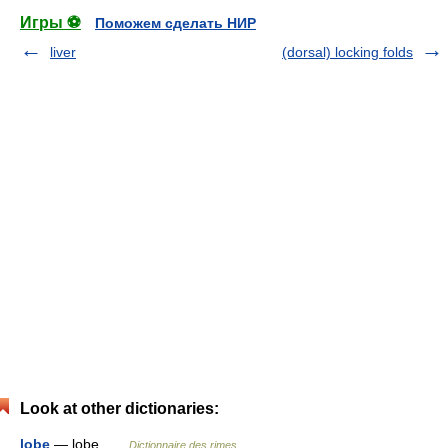
Игры ⚽
Поможем сделать НИР
liver
(dorsal) locking folds
Look at other dictionaries:
lobe
— lobe …
Dictionnaire des rimes